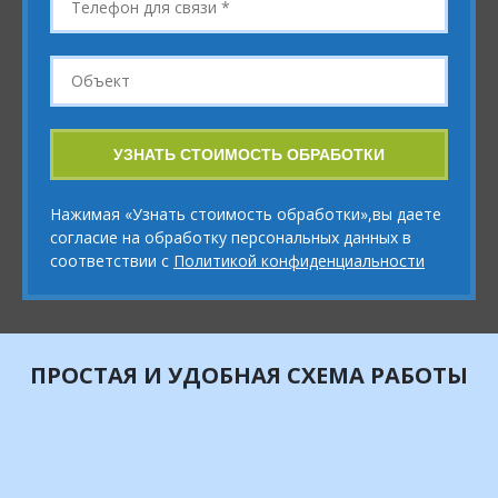
для
связи
*
Объект
УЗНАТЬ СТОИМОСТЬ ОБРАБОТКИ
Нажимая «Узнать стоимость обработки»,вы даете
согласие на обработку персональных данных в
соответствии с
Политикой конфиденциальности
ПРОСТАЯ И УДОБНАЯ СХЕМА РАБОТЫ