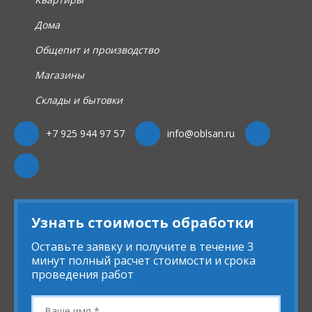
Дома
Общепит и производство
Магазины
Склады и бытовки
+7 925 944 97 57
info@oblsan.ru
Узнать стоимость обработки
Оставьте заявку и получите в течение 3
минут полный расчет стоимости и срока
проведения работ
Ваше