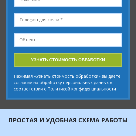
имя
*
Телефон
для
связи
*
Объект
УЗНАТЬ СТОИМОСТЬ ОБРАБОТКИ
Нажимая «Узнать стоимость обработки»,вы даете
согласие на обработку персональных данных в
соответствии с
Политикой конфиденциальности
ПРОСТАЯ И УДОБНАЯ СХЕМА РАБОТЫ